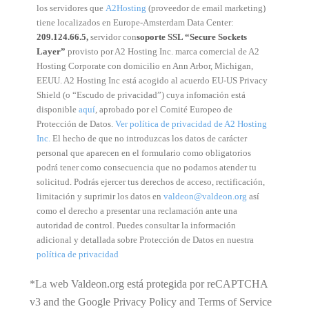
los servidores que
A2Hosting
(proveedor de email marketing)
tiene localizados en Europe-Amsterdam Data Center:
209.124.66.5,
servidor con
soporte SSL “Secure Sockets
Layer”
provisto por A2 Hosting Inc. marca comercial de A2
Hosting Corporate con domicilio en Ann Arbor, Michigan,
EEUU. A2 Hosting Inc está acogido al acuerdo EU-US Privacy
Shield (o “Escudo de privacidad”) cuya infomación está
disponible
aquí
, aprobado por el Comité Europeo de
Protección de Datos.
Ver política de privacidad de A2 Hosting
Inc.
El hecho de que no introduzcas los datos de carácter
personal que aparecen en el formulario como obligatorios
podrá tener como consecuencia que no podamos atender tu
solicitud. Podrás ejercer tus derechos de acceso, rectificación,
limitación y suprimir los datos en
valdeon@valdeon.org
así
como el derecho a presentar una reclamación ante una
autoridad de control. Puedes consultar la información
adicional y detallada sobre Protección de Datos en nuestra
política de privacidad
*La web Valdeon.org está protegida por reCAPTCHA
v3 and the Google Privacy Policy and Terms of Service