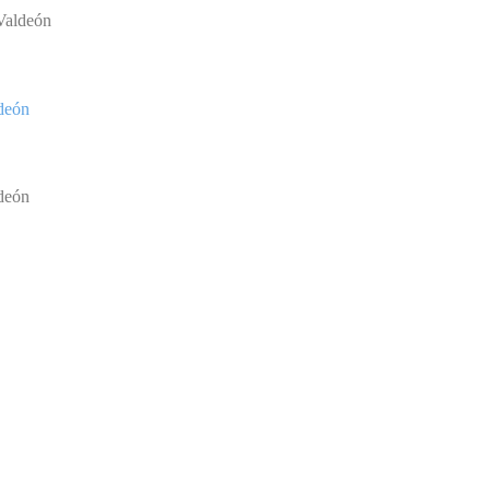
deón
deón
DATOS DE CONTACTO
W
T
Ayuntamiento de Posada de Valdeón
C/ El Cantón, 2 24915
Posada de Valdeón (León)
+34 987 74 05 04
valdeon@valdeon.org