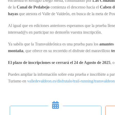
encuentra el Refugio Diego Mella, continuando por
Las Colladin
de la
Canal de Pedabejo
comienza el descenso hacia el
Caben d
hayas
que atesora el Valle de Valdeón, en busca de la meta de Po
Al igual que en ediciones anteriores esperamos que la prueba llene
interesad@s en participar no demoréis vuestra inscripción.
Ya sabéis que la Transvaldeónica es una prueba para los
amantes d
montaña
, que ofrece en su recorrido el disfrute del maravilloso
te
El plazo de inscripciones se cerrará el 24 de Agosto de 2025
, 
Puedes ampliar la información sobre esta prueba e inscribirte a par
Turismo en
valledevaldeon.es/disfrutalo/trail-running/transvaldeon