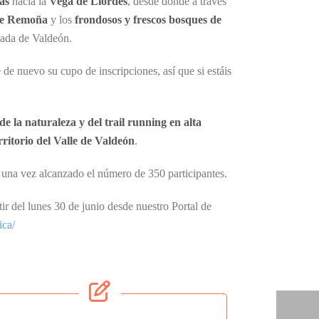
as
hacia la
Vega de Liordes
, desde donde a través
e Remoña
y los
frondosos y frescos bosques de
sada de Valdeón.
 de nuevo su cupo de inscripciones, así que si estáis
e la naturaleza y del trail running en alta
rritorio del Valle de Valdeón
.
o una vez alcanzado el número de 350 participantes.
tir del lunes 30 de junio desde nuestro Portal de
ica/