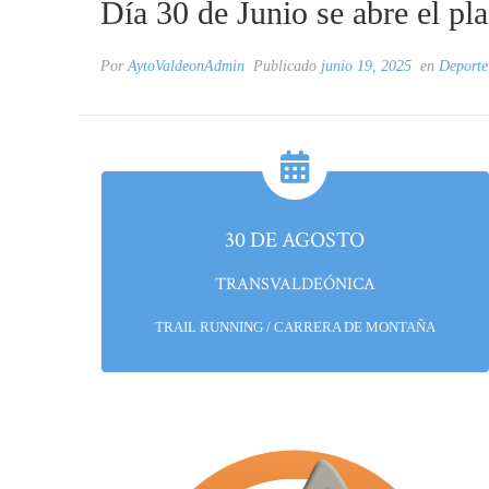
Día 30 de Junio se abre el pl
Por
AytoValdeonAdmin
Publicado
junio 19, 2025
en
Deporte
30 DE AGOSTO
TRANSVALDEÓNICA
TRAIL RUNNING / CARRERA DE MONTAÑA