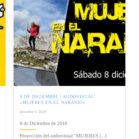
8 DE DICIEMBRE | AUDOVISUAL
«MUJERES EN EL NARANJO»
diciembre 3, 2018
8 de Diciembre de 2018
Proyección del audiovisual "MUJERES [...]